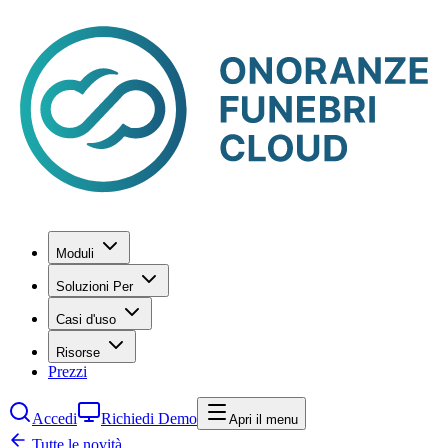
Moduli
Soluzioni Per
Casi d'uso
Risorse
Prezzi
Accedi
Richiedi Demo
Apri il menu
Tutte le novità