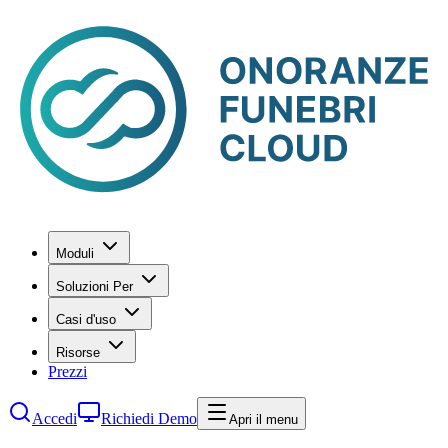
Moduli
Soluzioni Per
Casi d'uso
Risorse
Prezzi
Accedi
Richiedi Demo
Apri il menu