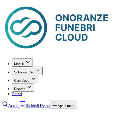
Moduli
Soluzioni Per
Casi d'uso
Risorse
Prezzi
Accedi
Richiedi Demo
Apri il menu