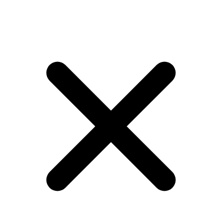
Visibilità limitata: i tuoi prodotti rimangono poco visibili, soprattutto
a nuove agenzie
Cataloghi e vetrine su PDF o file statici non aggiornati