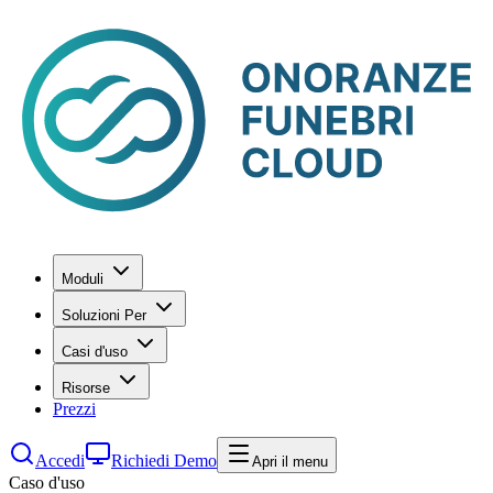
Moduli
Soluzioni Per
Casi d'uso
Risorse
Prezzi
Accedi
Richiedi Demo
Apri il menu
Caso d'uso