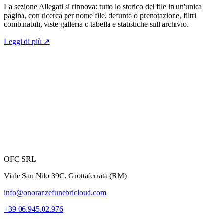
La sezione Allegati si rinnova: tutto lo storico dei file in un'unica
pagina, con ricerca per nome file, defunto o prenotazione, filtri
combinabili, viste galleria o tabella e statistiche sull'archivio.
Leggi di più
↗
OFC SRL
Viale San Nilo 39C, Grottaferrata (RM)
info@onoranzefunebricloud.com
+39 06.945.02.976