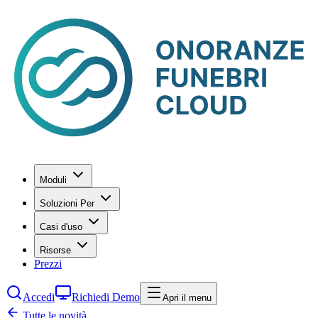
Moduli
Soluzioni Per
Casi d'uso
Risorse
Prezzi
Accedi
Richiedi Demo
Apri il menu
Tutte le novità