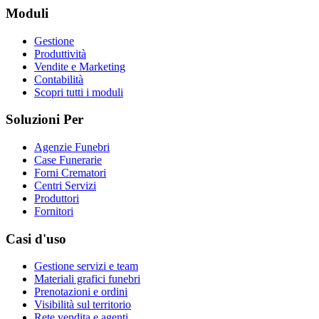
Moduli
Gestione
Produttività
Vendite e Marketing
Contabilità
Scopri tutti i moduli
Soluzioni Per
Agenzie Funebri
Case Funerarie
Forni Crematori
Centri Servizi
Produttori
Fornitori
Casi d'uso
Gestione servizi e team
Materiali grafici funebri
Prenotazioni e ordini
Visibilità sul territorio
Rete vendita e agenti