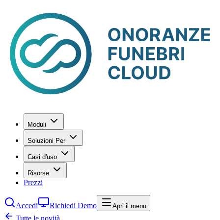
Moduli
Soluzioni Per
Casi d'uso
Risorse
Prezzi
Accedi
Richiedi Demo
Apri il menu
Tutte le novità