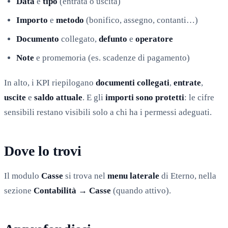
Data
e
tipo
(entrata o uscita)
Importo
e
metodo
(bonifico, assegno, contanti…)
Documento
collegato,
defunto
e
operatore
Note
e promemoria (es. scadenze di pagamento)
In alto, i KPI riepilogano
documenti collegati
,
entrate
,
uscite
e
saldo attuale
. E gli
importi sono protetti
: le cifre
sensibili restano visibili solo a chi ha i permessi adeguati.
Dove lo trovi
Il modulo
Casse
si trova nel
menu laterale
di Eterno, nella
sezione
Contabilità → Casse
(quando attivo).