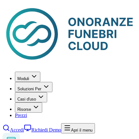
Moduli
Soluzioni Per
Casi d'uso
Risorse
Prezzi
Accedi
Richiedi Demo
Apri il menu