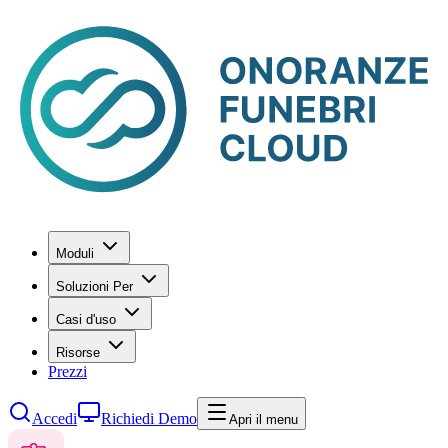
Moduli
Soluzioni Per
Casi d'uso
Risorse
Prezzi
Accedi
Richiedi Demo
Apri il menu