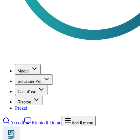
Moduli
Soluzioni Per
Casi d'uso
Risorse
Prezzi
Accedi
Richiedi Demo
Apri il menu