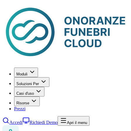
Moduli
Soluzioni Per
Casi d'uso
Risorse
Prezzi
Accedi
Richiedi Demo
Apri il menu