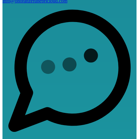
info@onoranzefunebricloud.com