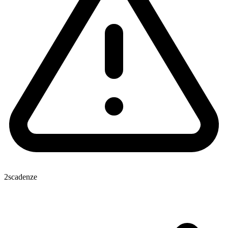
2
scadenze