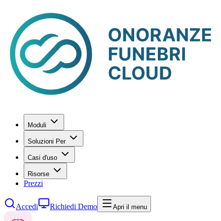
Moduli
Soluzioni Per
Casi d'uso
Risorse
Prezzi
Accedi
Richiedi Demo
Apri il menu