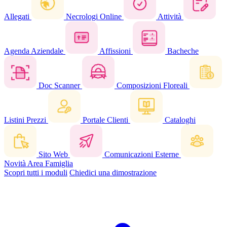
Allegati
Necrologi Online
Attività
Agenda Aziendale
Affissioni
Bacheche
Doc Scanner
Composizioni Floreali
Listini Prezzi
Portale Clienti
Cataloghi
Sito Web
Comunicazioni Esterne
Novità
Area Famiglia
Scopri tutti i moduli
Chiedici una dimostrazione