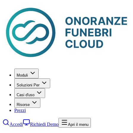
Moduli
Soluzioni Per
Casi d'uso
Risorse
Prezzi
Accedi
Richiedi Demo
Apri il menu