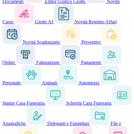
Documenti
Editor Grafico Giotto
Novità
Casse
Giotto AI
Novità
Registro Affari
Novità
Scadenzario
Preventivi
Ordini
Fatturazione
Pagamenti
Personale
Animali
Automezzi
Stanze Casa Funeraria
Schermi Casa Funeraria
Anagrafiche
Deleganti e Famigliari
File e